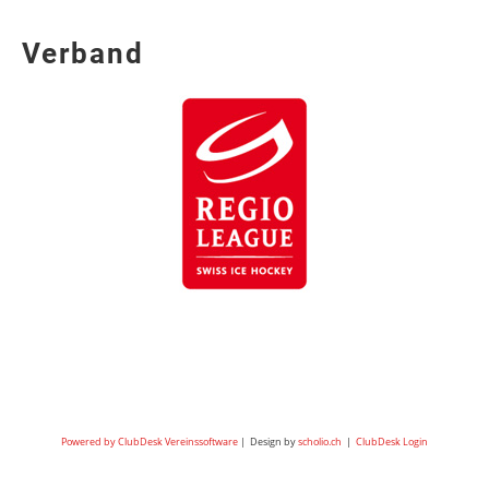
Verband
Powered by ClubDesk Vereinssoftware
| Design by
scholio.ch
|
ClubDesk Login