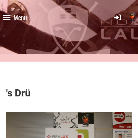
Menü
's Drü