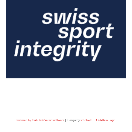
Powered by ClubDesk Vereinssoftware
| Design by
scholio.ch
|
ClubDesk Login