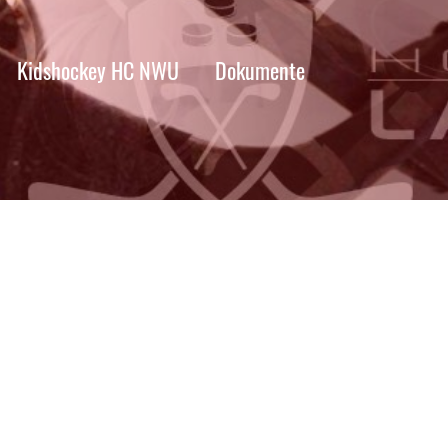
Kidshockey HC NWU
Dokumente