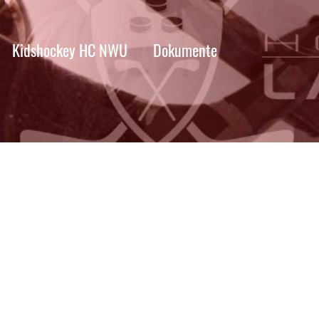
Kidshockey HC NWU
Dokumente